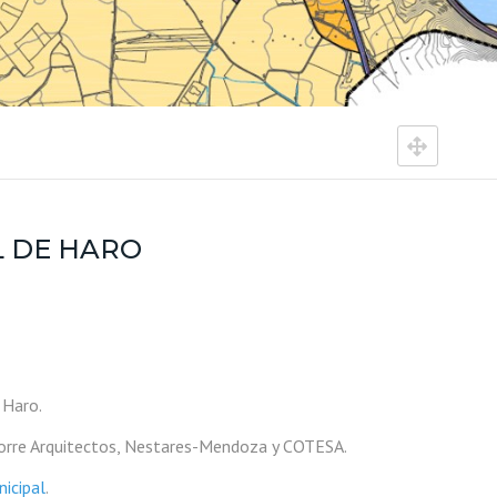
L DE HARO
 Haro.
torre Arquitectos, Nestares-Mendoza y COTESA.
icipal
.